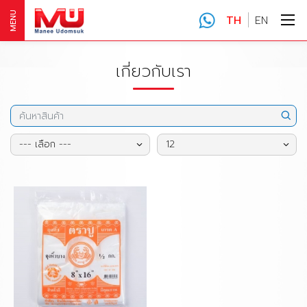
MENU
TH
EN
เกี่ยวกับเรา
--- เลือก ---
12