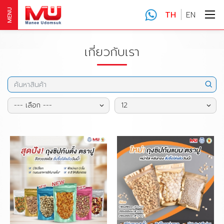
MENU
TH
EN
เกี่ยวกับเรา
--- เลือก ---
12