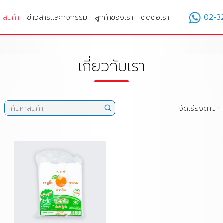
สินค้า
ข่าวสารและกิจกรรม
ลูกค้าของเรา
ติดต่อเรา
02-3
เกี่ยวกับเรา
จัดเรียงตาม :