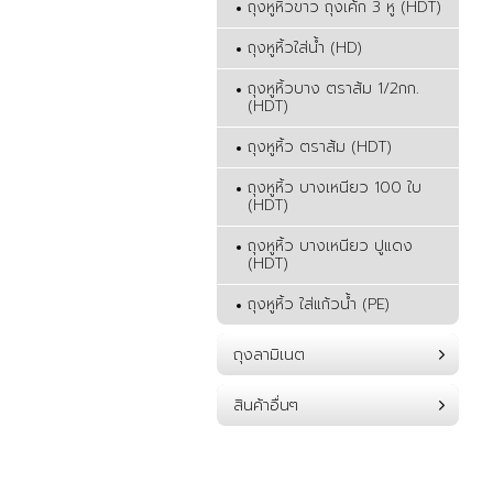
ถุงหูหิ้วขาว ถุงเค้ก 3 หู (HDT)
ถุงหูหิ้วใส่น้ำ (HD)
ถุงหูหิ้วบาง ตราส้ม 1/2กก.
(HDT)
ถุงหูหิ้ว ตราส้ม (HDT)
ถุงหูหิ้ว บางเหนียว 100 ใบ
(HDT)
ถุงหูหิ้ว บางเหนียว ปูแดง
(HDT)
ถุงหูหิ้ว ใส่แก้วน้ำ (PE)
ถุงลามิเนต
สินค้าอื่นๆ