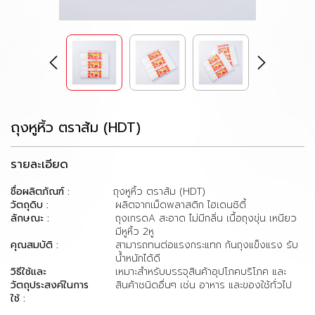
ถุงหูหิ้ว ตราส้ม (HDT)
รายละเอียด
ชื่อผลิตภัณฑ์ :
ถุงหูหิ้ว ตราส้ม (HDT)
วัตถุดิบ :
ผลิตจากเม็ดพลาสติก ไฮเดนซิตี้
ลักษณะ :
ถุงเกรดA สะอาด ไม่มีกลิ่น เนื้อถุงขุ่น เหนียว
มีหูหิ้ว 2หู
คุณสมบัติ :
สามารถทนต่อแรงกระแทก ก้นถุงแข็งแรง รับ
น้ำหนักได้ดี
วิธีใช้และ
เหมาะสำหรับบรรจุสินค้าอุปโภคบริโภค และ
วัตถุประสงค์ในการ
สินค้าชนิดอื่นๆ เช่น อาหาร และของใช้ทั่วไป
ใช้ :