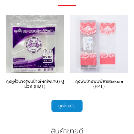
ถุงหูหิ้วบาง(พับข้างใหญ่พิเศษ) ปู
ถุงพับข้างพิมพ์ลายSakura
ม่วง (HDT)
(PPT)
ดูเพิ่มเติม
สินค้าขายดี