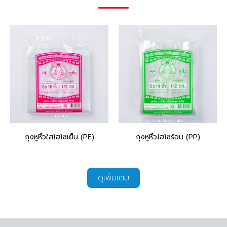
ถุงหูหิ้วใสไฮโซเย็น (PE)
ถุงหูหิ้วไฮโซร้อน (PP)
ดูเพิ่มเติม